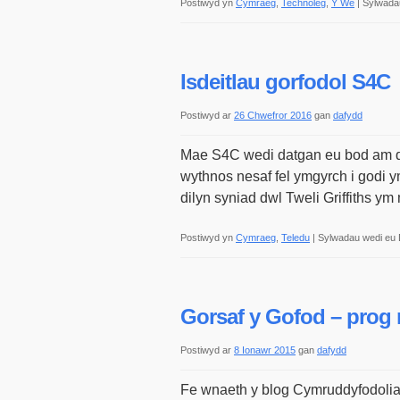
Postiwyd yn
Cymraeg
,
Technoleg
,
Y We
|
Sylwadau
Isdeitlau gorfodol S4C
Postiwyd ar
26 Chwefror 2016
gan
dafydd
Mae S4C wedi datgan eu bod am ddan
wythnos nesaf fel ymgyrch i godi 
dilyn syniad dwl Tweli Griffiths ym
Postiwyd yn
Cymraeg
,
Teledu
|
Sylwadau wedi eu 
Gorsaf y Gofod – prog
Postiwyd ar
8 Ionawr 2015
gan
dafydd
Fe wnaeth y blog Cymruddyfodoliae