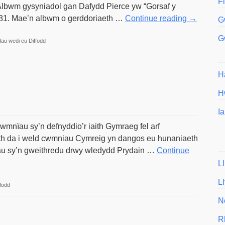
F
. Albwm gysyniadol gan Dafydd Pierce yw “Gorsaf y
81. Mae’n albwm o gerddoriaeth …
Continue reading
→
G
G
ar
au wedi eu Diffodd
Gorsaf
y
H
Gofod
–
H
prog
Ia
roc
Cymraeg
nïau sy’n defnyddio’r iaith Gymraeg fel arf
o
eth da i weld cwmniau Cymreig yn dangos eu hunaniaeth
1981
u sy’n gweithredu drwy wledydd Prydain …
Continue
L
Ll
ar
fodd
Wedi
N
drysu.com
Rh