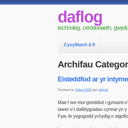
daflog
technoleg, cerddoriaeth, gwydd
Cysylltwch â fi
Archifau Categori
Eisteddfod ar yr intyrne
Postiwyd ar
3 Awst 2020
gan
dafydd
Mae’r we mor greiddiol i gymaint o
lawer o’r datblygiadau cynnar yn y
Fyw, fe ysgogodd ychydig o atgof