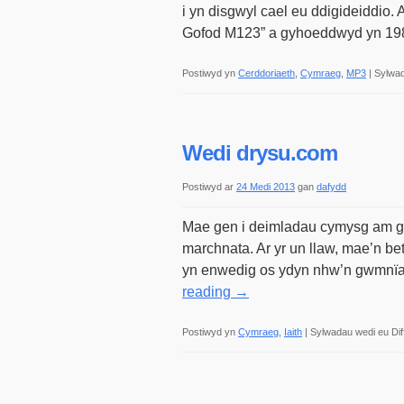
i yn disgwyl cael eu ddigideiddio
Gofod M123” a gyhoeddwyd yn 19
Postiwyd yn
Cerddoriaeth
,
Cymraeg
,
MP3
|
Sylwad
Wedi drysu.com
Postiwyd ar
24 Medi 2013
gan
dafydd
Mae gen i deimladau cymysg am gwm
marchnata. Ar yr un llaw, mae’n b
yn enwedig os ydyn nhw’n gwmnïa
reading
→
Postiwyd yn
Cymraeg
,
Iaith
|
Sylwadau wedi eu Dif