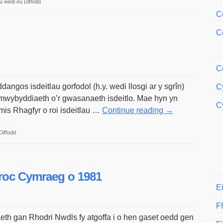
ar
 wedi eu Diffodd
Eisteddfod
C
ar
C
yr
intyrnet
C
gos isdeitlau gorfodol (h.y. wedi llosgi ar y sgrîn)
Cy
ymwybyddiaeth o’r gwasanaeth isdeitlo. Mae hyn yn
C
 mis Rhagfyr o roi isdeitlau …
Continue reading
→
ar
Diffodd
Isdeitlau
gorfodol
S4C
 roc Cymraeg o 1981
E
F
th gan Rhodri Nwdls fy atgoffa i o hen gaset oedd gen