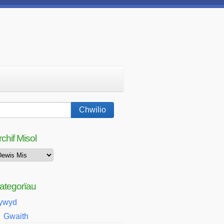
rchif Misol
chif
sol
ategorïau
ywyd
Gwaith