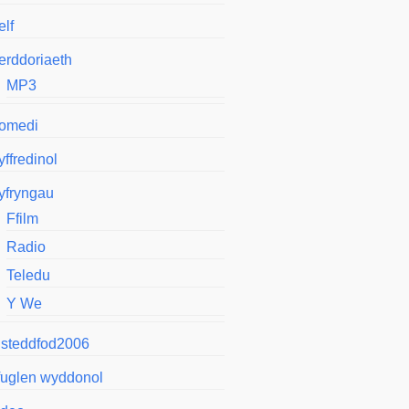
elf
erddoriaeth
MP3
omedi
ffredinol
yfryngau
Ffilm
Radio
Teledu
Y We
isteddfod2006
fuglen wyddonol