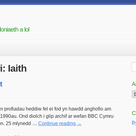
oniaeth a lol
: Iaith
t
A
Ar
Mi
’n profiadau heddiw fel ei fod yn hawdd anghofio am
C
 1990au. Ond diolch i glip archif ar wefan BBC Cymru
B
ion. 25 mlynedd …
Continue reading
→