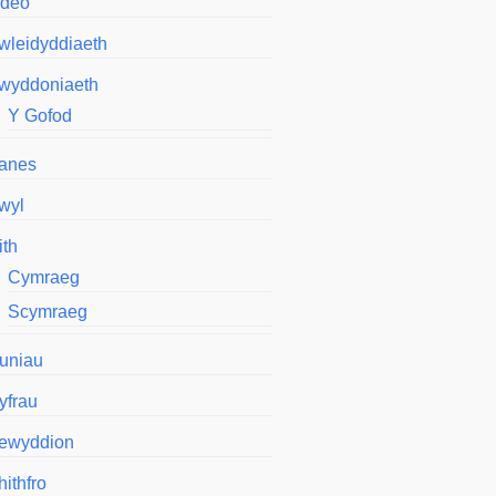
ideo
wleidyddiaeth
wyddoniaeth
Y Gofod
anes
wyl
ith
Cymraeg
Scymraeg
luniau
yfrau
ewyddion
ithfro