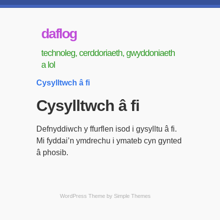
daflog
technoleg, cerddoriaeth, gwyddoniaeth
a lol
Cysylltwch â fi
Cysylltwch â fi
Defnyddiwch y ffurflen isod i gysylltu â fi.
Mi fyddai’n ymdrechu i ymateb cyn gynted
â phosib.
WordPress Theme by
Simple Themes