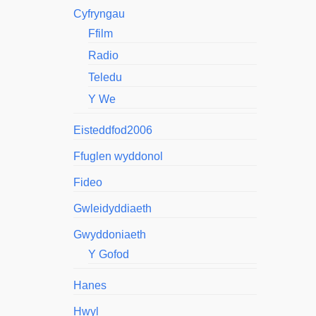
Cyfryngau
Ffilm
Radio
Teledu
Y We
Eisteddfod2006
Ffuglen wyddonol
Fideo
Gwleidyddiaeth
Gwyddoniaeth
Y Gofod
Hanes
Hwyl