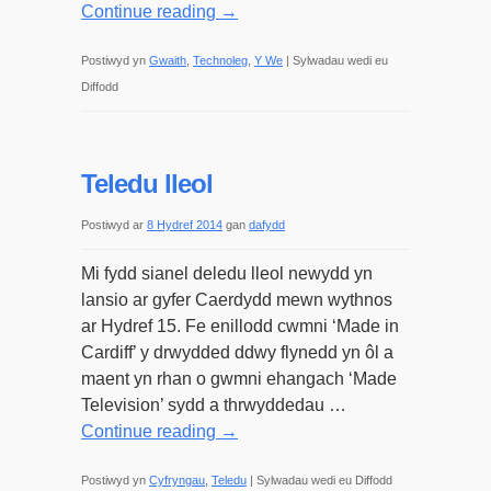
Continue reading
→
Postiwyd yn
Gwaith
,
Technoleg
,
Y We
|
Sylwadau wedi eu
ar
Diffodd
Techflog
#5
–
Teledu lleol
Gwefannau
diogel
Postiwyd ar
8 Hydref 2014
gan
dafydd
Mi fydd sianel deledu lleol newydd yn
lansio ar gyfer Caerdydd mewn wythnos
ar Hydref 15. Fe enillodd cwmni ‘Made in
Cardiff’ y drwydded ddwy flynedd yn ôl a
maent yn rhan o gwmni ehangach ‘Made
Television’ sydd a thrwyddedau …
Continue reading
→
ar
Postiwyd yn
Cyfryngau
,
Teledu
|
Sylwadau wedi eu Diffodd