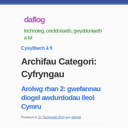
daflog
technoleg, cerddoriaeth, gwyddoniaeth
a lol
Cysylltwch â fi
Archifau Categori:
Cyfryngau
Arolwg rhan 2: gwefannau
diogel awdurdodau lleol
Cymru
Postiwyd ar
27 Tachwedd 2014
gan
dafydd