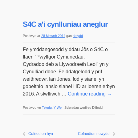
Teledu
lleol
S4C a’i cynlluniau aneglur
Postiwyd ar
28 Mawrth 2014
gan
dafydd
Fe ymddangosodd y ddau Jôs o S4C o
flaen “Pwyllgor Cymunedau,
Cydraddoldeb a Llywodraeth Leol” yn y
Cynulliad ddoe. Fe ddatgelodd y prif
weithredwr, Ian Jones, fod y sianel yn
gobeithio lansio sianel HD ar loeren erbyn
2016. A stwffiwch …
Continue reading
→
ar
Postiwyd yn
Teledu
,
Y We
|
Sylwadau wedi eu Diffodd
S4C
a’i
cynlluniau
Cofnodion hyn
Cofnodion newydd
aneglur