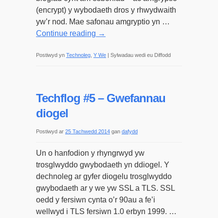
(encrypt) y wybodaeth dros y rhwydwaith
yw’r nod. Mae safonau amgryptio yn …
Continue reading
→
ar
Postiwyd yn
Technoleg
,
Y We
|
Sylwadau wedi eu Diffodd
Arolwg:
gwefannau
diogel
Techflog #5 – Gwefannau
yng
diogel
Nghymru
Postiwyd ar
25 Tachwedd 2014
gan
dafydd
Un o hanfodion y rhyngrwyd yw
trosglwyddo gwybodaeth yn ddiogel. Y
dechnoleg ar gyfer diogelu trosglwyddo
gwybodaeth ar y we yw SSL a TLS. SSL
oedd y fersiwn cynta o’r 90au a fe’i
wellwyd i TLS fersiwn 1.0 erbyn 1999. …