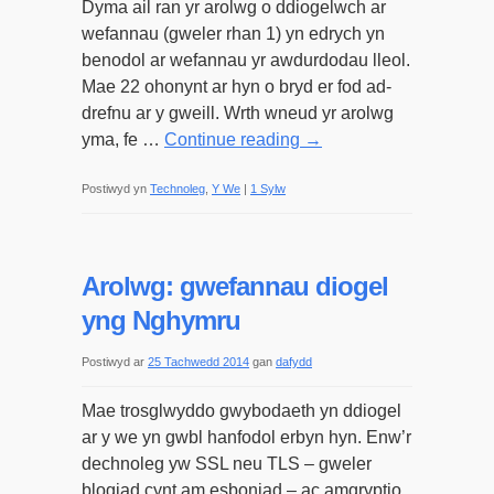
Dyma ail ran yr arolwg o ddiogelwch ar
wefannau (gweler rhan 1) yn edrych yn
benodol ar wefannau yr awdurdodau lleol.
Mae 22 ohonynt ar hyn o bryd er fod ad-
drefnu ar y gweill. Wrth wneud yr arolwg
yma, fe …
Continue reading
→
Postiwyd yn
Technoleg
,
Y We
|
1 Sylw
Arolwg: gwefannau diogel
yng Nghymru
Postiwyd ar
25 Tachwedd 2014
gan
dafydd
Mae trosglwyddo gwybodaeth yn ddiogel
ar y we yn gwbl hanfodol erbyn hyn. Enw’r
dechnoleg yw SSL neu TLS – gweler
blogiad cynt am esboniad – ac amgryptio