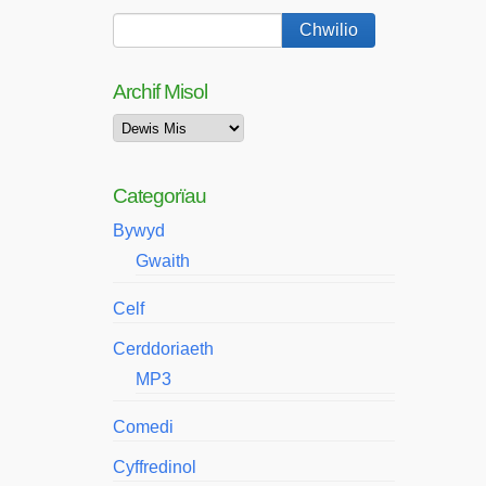
Archif Misol
Archif
Misol
Categorïau
Bywyd
Gwaith
Celf
Cerddoriaeth
MP3
Comedi
Cyffredinol